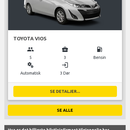
TOYOTA VIOS
group
business_center
local_gas_station
5
3
Bensin
miscellaneous_services
login
Automatisk
3 Dør
SE DETALJER...
SE ALLE
Hva er det billigste bilutleiefirmaet tilgjengelig hos