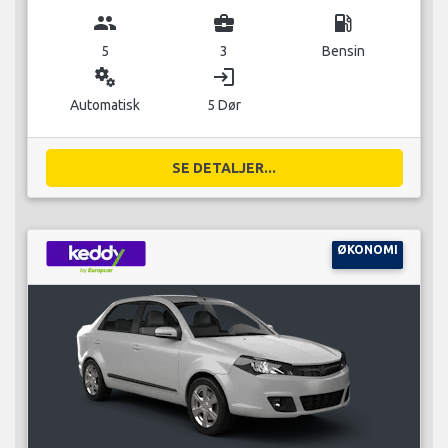
group
business_center
local_gas_station
5
3
Bensin
miscellaneous_services
login
Automatisk
5 Dør
SE DETALJER...
ØKONOMI