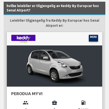
hvilke leiebiler er tilgjengelig av Keddy By Europcar hos
Senai Airport?
Leiebiler tilgjengelig fra Keddy By Europcar hos Senai
Airport er:
MINI
PERODUA MYVI
group
business_center
local_gas_station