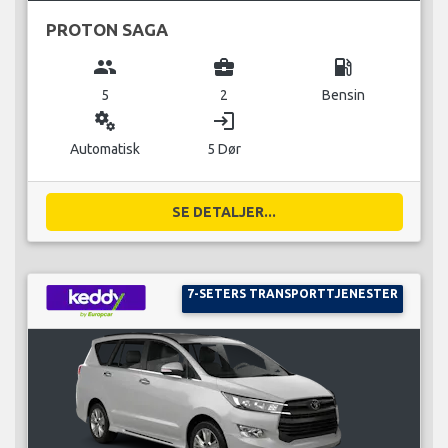
PROTON SAGA
group
business_center
local_gas_station
5
2
Bensin
miscellaneous_services
login
Automatisk
5 Dør
SE DETALJER...
7-SETERS TRANSPORTTJENESTER