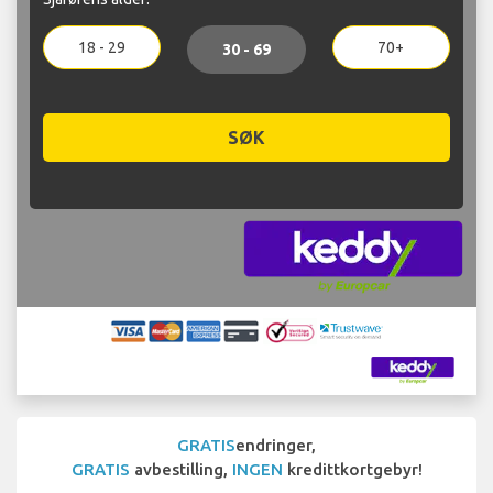
18 - 29
70+
30 - 69
SØK
GRATIS
endringer,
GRATIS
avbestilling,
INGEN
kredittkortgebyr!