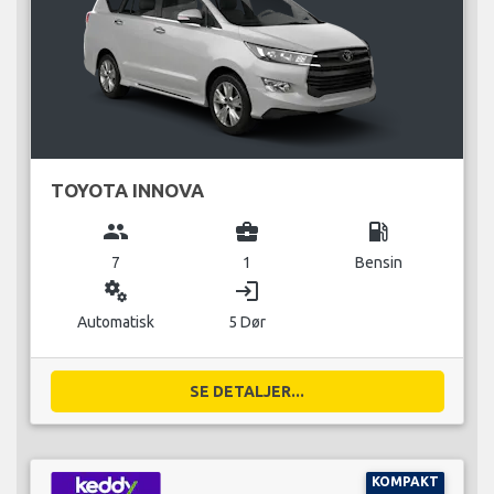
TOYOTA INNOVA
group
business_center
local_gas_station
7
1
Bensin
miscellaneous_services
login
Automatisk
5 Dør
SE DETALJER...
KOMPAKT