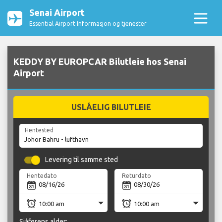
Senai Airport
Essential Airport Informasjon og tjenester
KEDDY BY EUROPCAR Bilutleie hos Senai
Airport
USLÅELIG BILUTLEIE
Hentested
Levering til samme sted
Hentedato
Returdato
Sjåførens alder: