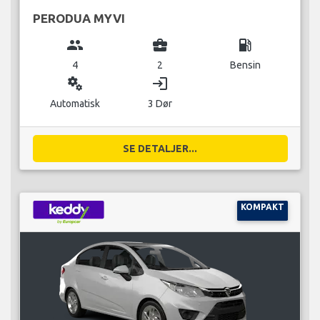
PERODUA MYVI
group
business_center
local_gas_station
4
2
Bensin
miscellaneous_services
login
Automatisk
3 Dør
SE DETALJER...
KOMPAKT