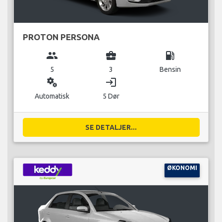
PROTON PERSONA
group
business_center
local_gas_station
5
3
Bensin
miscellaneous_services
login
Automatisk
5 Dør
SE DETALJER...
ØKONOMI