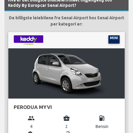
Keddy By Europcar Senai Airport?
De billigste leiebilene fra Senai Airport hos Senai Airport
per kategori er:
MINI
PERODUA MYVI
group
business_center
local_gas_station
4
2
Bensin