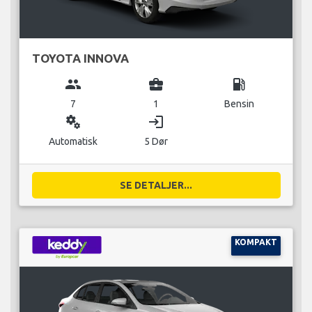
TOYOTA INNOVA
group
business_center
local_gas_station
7
1
Bensin
miscellaneous_services
login
Automatisk
5 Dør
SE DETALJER...
KOMPAKT