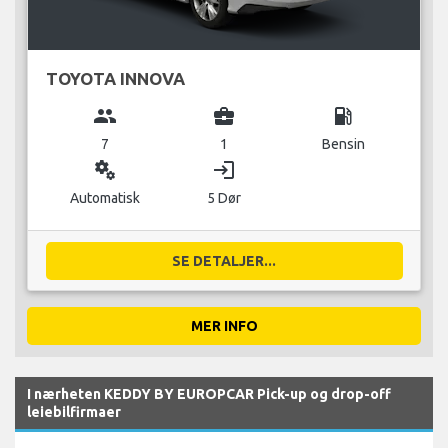
TOYOTA INNOVA
group
business_center
local_gas_station
7
1
Bensin
miscellaneous_services
login
Automatisk
5 Dør
SE DETALJER...
MER INFO
I nærheten KEDDY BY EUROPCAR Pick-up og drop-off
leiebilfirmaer