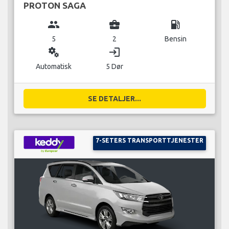
PROTON SAGA
group
business_center
local_gas_station
5
2
Bensin
miscellaneous_services
login
Automatisk
5 Dør
SE DETALJER...
7-SETERS TRANSPORTTJENESTER