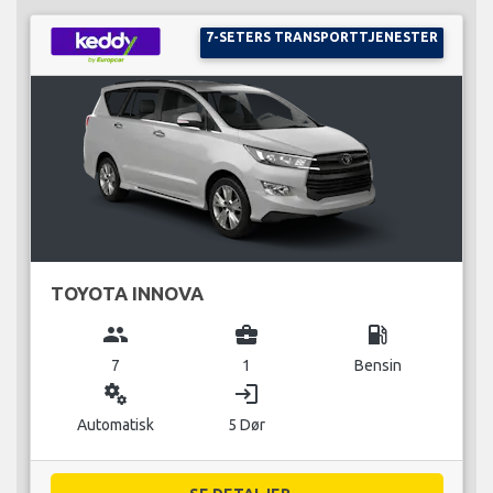
7-SETERS TRANSPORTTJENESTER
TOYOTA INNOVA
group
business_center
local_gas_station
7
1
Bensin
miscellaneous_services
login
Automatisk
5 Dør