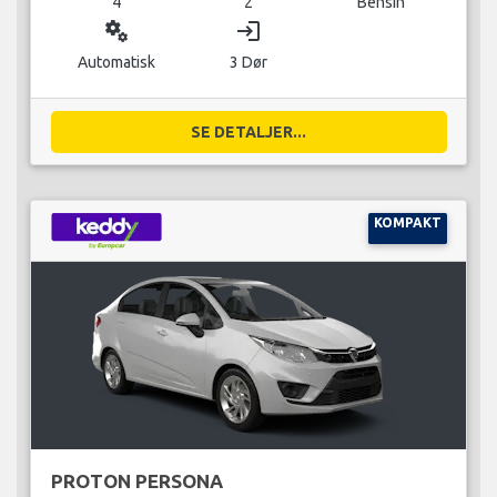
4
2
Bensin
miscellaneous_services
login
Automatisk
3 Dør
SE DETALJER...
KOMPAKT
PROTON PERSONA