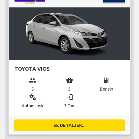
TOYOTA VIOS
group
business_center
local_gas_station
5
3
Bensin
miscellaneous_services
login
Automatisk
3 Dør
SE DETALJER...