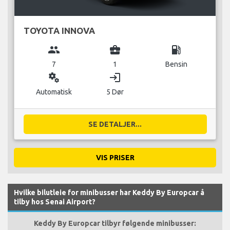
TOYOTA INNOVA
group
business_center
local_gas_station
7
1
Bensin
miscellaneous_services
login
Automatisk
5 Dør
SE DETALJER...
VIS PRISER
Hvilke bilutleie for minibusser har Keddy By Europcar å
tilby hos Senai Airport?
Keddy By Europcar tilbyr følgende minibusser: