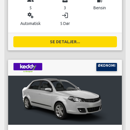
5
3
Bensin
miscellaneous_services
login
Automatisk
5 Dør
SE DETALJER...
ØKONOMI