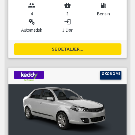
group
business_center
local_gas_station
4
2
Bensin
miscellaneous_services
login
Automatisk
3 Dør
SE DETALJER...
ØKONOMI