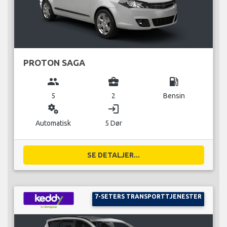
PROTON SAGA
group
business_center
local_gas_station
5
2
Bensin
miscellaneous_services
login
Automatisk
5 Dør
SE DETALJER...
7-SETERS TRANSPORTTJENESTER