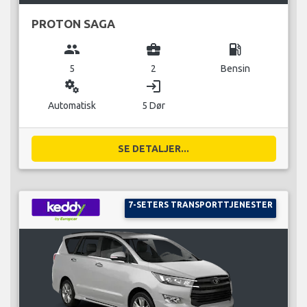
PROTON SAGA
group
business_center
local_gas_station
5
2
Bensin
miscellaneous_services
login
Automatisk
5 Dør
SE DETALJER...
7-SETERS TRANSPORTTJENESTER