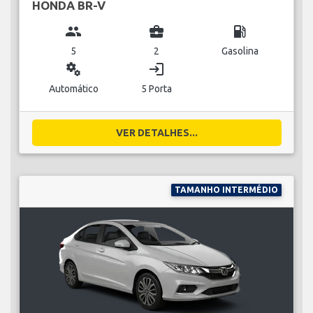
HONDA BR-V
group
business_center
local_gas_station
5
2
Gasolina
miscellaneous_services
login
Automático
5 Porta
VER DETALHES...
TAMANHO INTERMÉDIO