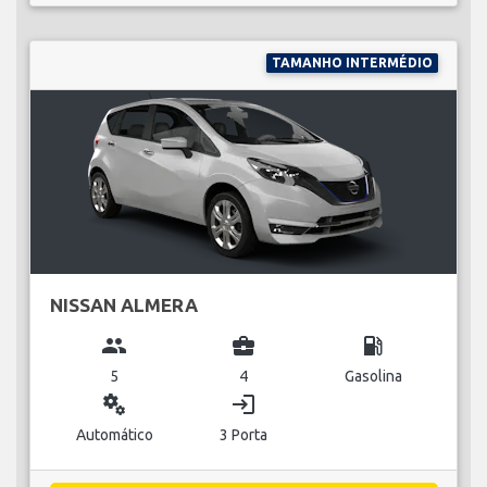
TAMANHO INTERMÉDIO
NISSAN ALMERA
group
business_center
local_gas_station
5
4
Gasolina
miscellaneous_services
login
Automático
3 Porta