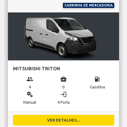
CARRINHA DE MERCADORIA
MITSUBISHI TRITON
group
business_center
local_gas_station
4
0
Gasolina
miscellaneous_services
login
Manual
4 Porta
VER DETALHES...