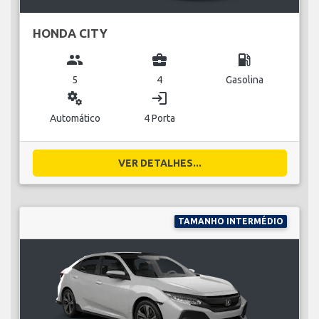
HONDA CITY
group
business_center
local_gas_station
5
4
Gasolina
miscellaneous_services
login
Automático
4 Porta
VER DETALHES...
TAMANHO INTERMÉDIO