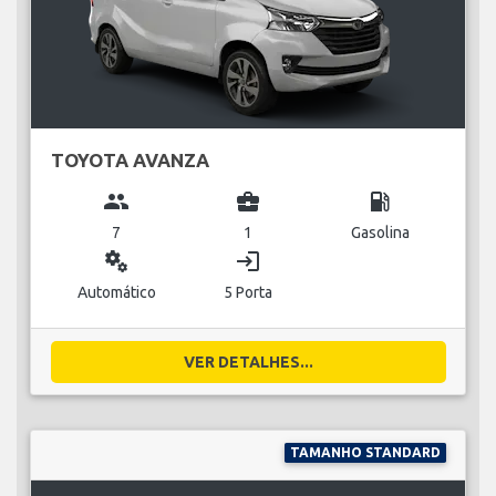
TOYOTA AVANZA
group
business_center
local_gas_station
7
1
Gasolina
miscellaneous_services
login
Automático
5 Porta
VER DETALHES...
TAMANHO STANDARD