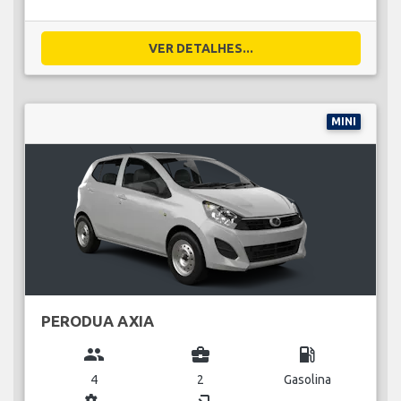
VER DETALHES...
MINI
PERODUA AXIA
group
business_center
local_gas_station
4
2
Gasolina