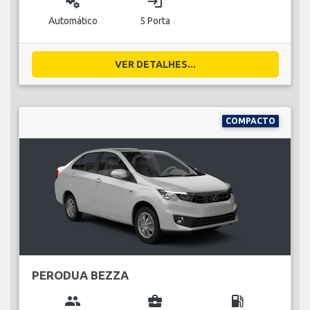
miscellaneous_services
login
Automático
5 Porta
VER DETALHES...
COMPACTO
PERODUA BEZZA
group
business_center
local_gas_station