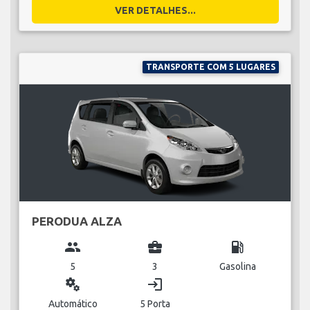
VER DETALHES...
TRANSPORTE COM 5 LUGARES
PERODUA ALZA
group
business_center
local_gas_station
5
3
Gasolina
miscellaneous_services
login
Automático
5 Porta