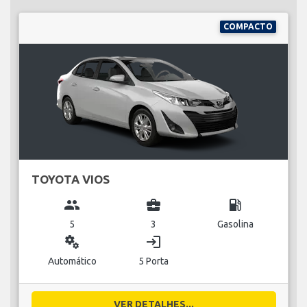
COMPACTO
TOYOTA VIOS
group
business_center
local_gas_station
5
3
Gasolina
miscellaneous_services
login
Automático
5 Porta
VER DETALHES...