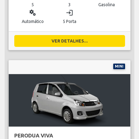
5
3
Gasolina
miscellaneous_services
login
Automático
5 Porta
VER DETALHES...
MINI
PERODUA VIVA