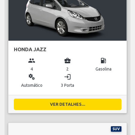
HONDA JAZZ
group
business_center
local_gas_station
4
2
Gasolina
miscellaneous_services
login
Automático
3 Porta
VER DETALHES...
SUV