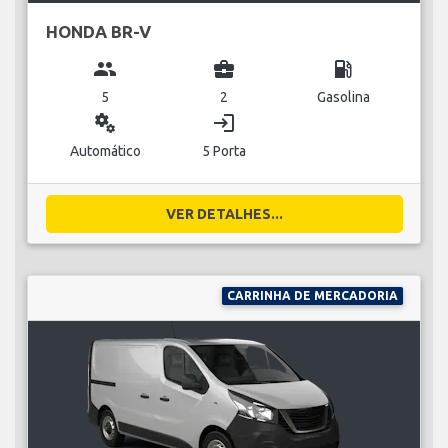
HONDA BR-V
group
business_center
local_gas_station
5
2
Gasolina
miscellaneous_services
login
Automático
5 Porta
VER DETALHES...
CARRINHA DE MERCADORIA