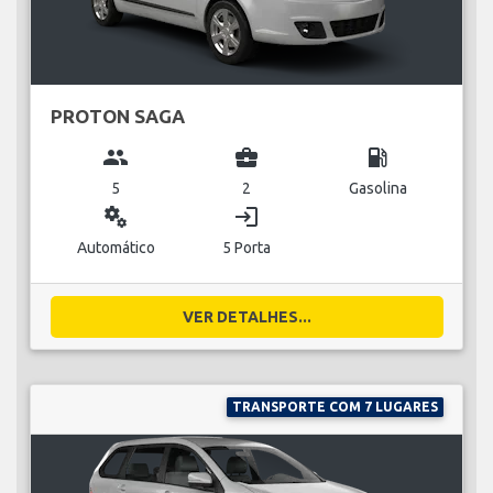
PROTON SAGA
group
business_center
local_gas_station
5
2
Gasolina
miscellaneous_services
login
Automático
5 Porta
VER DETALHES...
TRANSPORTE COM 7 LUGARES