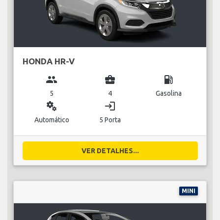
HONDA HR-V
group
business_center
local_gas_station
5
4
Gasolina
miscellaneous_services
login
Automático
5 Porta
VER DETALHES...
MINI