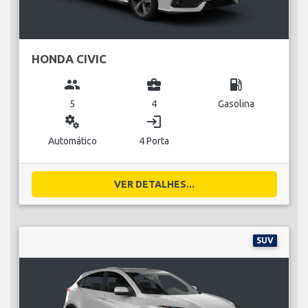
HONDA CIVIC
group
business_center
local_gas_station
5
4
Gasolina
miscellaneous_services
login
Automático
4 Porta
VER DETALHES...
SUV