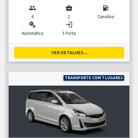
group
business_center
local_gas_station
4
2
Gasolina
miscellaneous_services
login
Automático
3 Porta
VER DETALHES...
TRANSPORTE COM 7 LUGARES