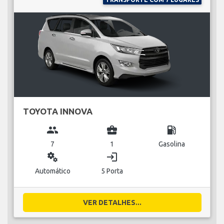
TOYOTA INNOVA
group
business_center
local_gas_station
7
1
Gasolina
miscellaneous_services
login
Automático
5 Porta
VER DETALHES...