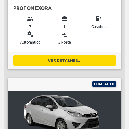
PROTON EXORA
group
business_center
local_gas_station
7
1
Gasolina
miscellaneous_services
login
Automático
5 Porta
VER DETALHES...
COMPACTO