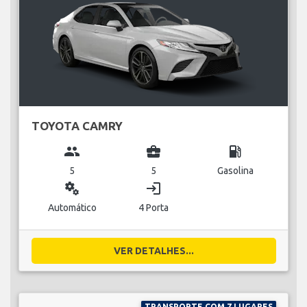
TOYOTA CAMRY
group
business_center
local_gas_station
5
5
Gasolina
miscellaneous_services
login
Automático
4 Porta
VER DETALHES...
TRANSPORTE COM 7 LUGARES