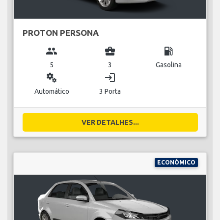
PROTON PERSONA
group
business_center
local_gas_station
5
3
Gasolina
miscellaneous_services
login
Automático
3 Porta
VER DETALHES...
ECONÓMICO