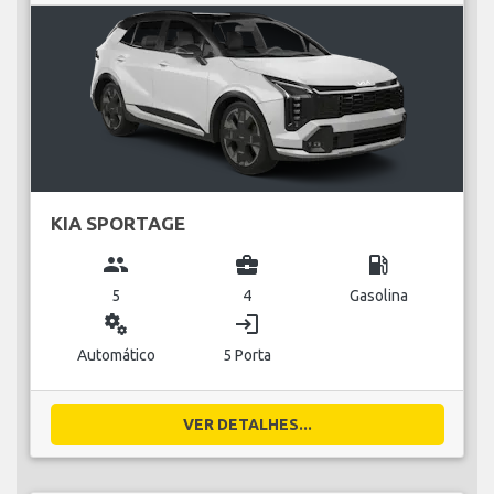
KIA SPORTAGE
group
business_center
local_gas_station
5
4
Gasolina
miscellaneous_services
login
Automático
5 Porta
VER DETALHES...