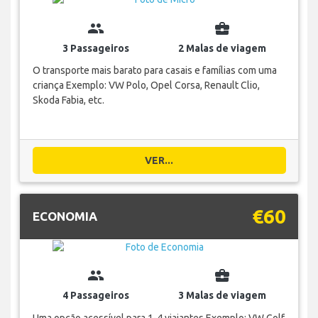
group
business_center
3 Passageiros
2 Malas de viagem
O transporte mais barato para casais e famílias com uma
criança Exemplo: VW Polo, Opel Corsa, Renault Clio,
Skoda Fabia, etc.
VER...
€60
ECONOMIA
group
business_center
4 Passageiros
3 Malas de viagem
Uma opção acessível para 1-4 viajantes Exemplo: VW Golf,