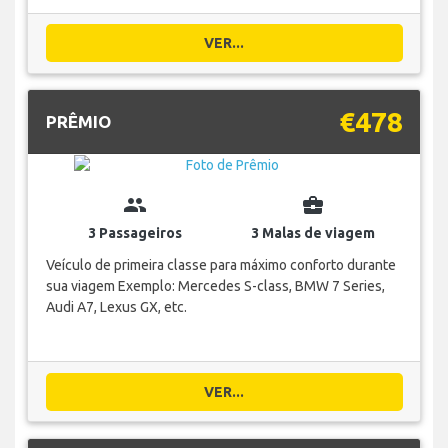
VER...
€478
PRÊMIO
group
business_center
3 Passageiros
3 Malas de viagem
Veículo de primeira classe para máximo conforto durante
sua viagem Exemplo: Mercedes S-class, BMW 7 Series,
Audi A7, Lexus GX, etc.
VER...