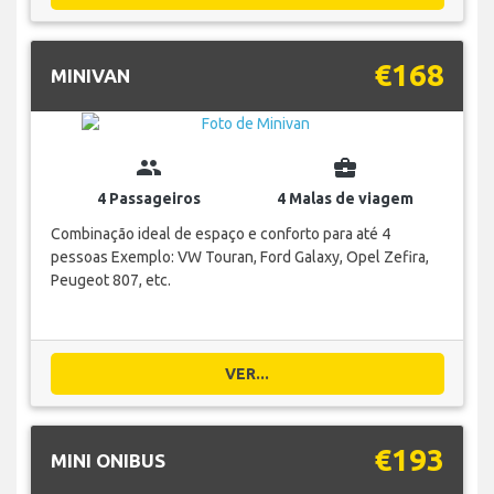
€168
MINIVAN
group
business_center
4 Passageiros
4 Malas de viagem
Combinação ideal de espaço e conforto para até 4
pessoas Exemplo: VW Touran, Ford Galaxy, Opel Zefira,
Peugeot 807, etc.
VER...
€193
MINI ONIBUS