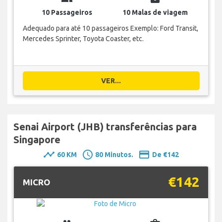
10 Passageiros
10 Malas de viagem
Adequado para até 10 passageiros Exemplo: Ford Transit,
Mercedes Sprinter, Toyota Coaster, etc.
VER...
Senai Airport (JHB) transferências para
Singapore
timeline
schedule
payment
60 KM
80 Minutos.
De €142
€142
MICRO