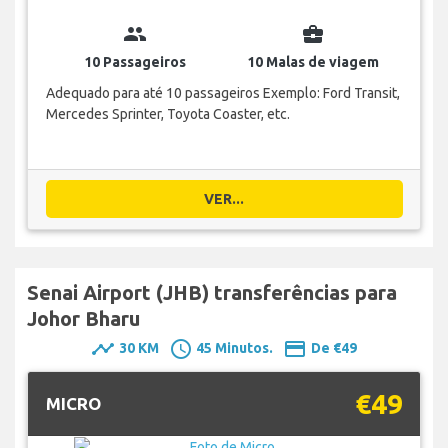
group
business_center
10 Passageiros
10 Malas de viagem
Adequado para até 10 passageiros Exemplo: Ford Transit,
Mercedes Sprinter, Toyota Coaster, etc.
VER...
Senai Airport (JHB) transferências para
Johor Bharu
timeline
schedule
payment
30 KM
45 Minutos.
De €49
€49
MICRO