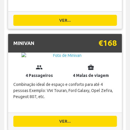
VER...
€168
MINIVAN
group
business_center
4 Passageiros
4 Malas de viagem
Combinação ideal de espaço e conforto para até 4
pessoas Exemplo: VW Touran, Ford Galaxy, Opel Zefira,
Peugeot 807, etc.
VER...