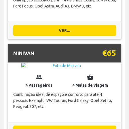
Ford Focus, Opel Astra, Audi A3, BMW 3, etc.
VER...
€65
MINIVAN
group
business_center
4 Passageiros
4 Malas de viagem
Combinação ideal de espaço e conforto para até 4
pessoas Exemplo: VW Touran, Ford Galaxy, Opel Zefira,
Peugeot 807, etc.