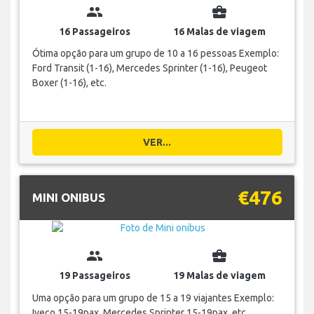
group
business_center
16 Passageiros
16 Malas de viagem
Ótima opção para um grupo de 10 a 16 pessoas Exemplo:
Ford Transit (1-16), Mercedes Sprinter (1-16), Peugeot
Boxer (1-16), etc.
VER...
€476
MINI ONIBUS
group
business_center
19 Passageiros
19 Malas de viagem
Uma opção para um grupo de 15 a 19 viajantes Exemplo:
Iveco 15-19pax, Mercedes Sprinter 15-19pax, etc.