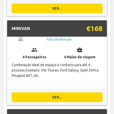
VER...
€168
MINIVAN
group
business_center
4 Passageiros
4 Malas de viagem
Combinação ideal de espaço e conforto para até 4
pessoas Exemplo: VW Touran, Ford Galaxy, Opel Zefira,
Peugeot 807, etc.
VER...