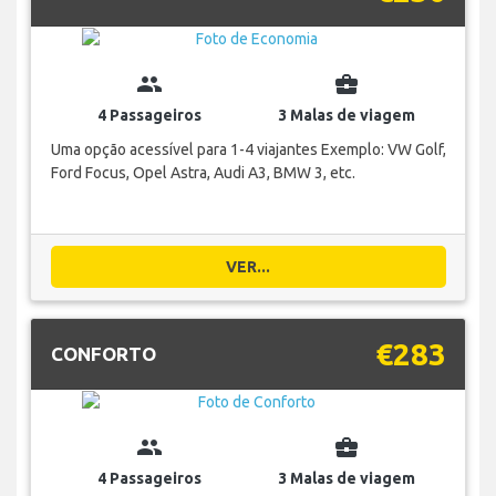
group
business_center
4 Passageiros
3 Malas de viagem
Uma opção acessível para 1-4 viajantes Exemplo: VW Golf,
Ford Focus, Opel Astra, Audi A3, BMW 3, etc.
VER...
€283
CONFORTO
group
business_center
4 Passageiros
3 Malas de viagem