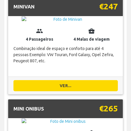
€247
MINIVAN
group
business_center
4 Passageiros
4 Malas de viagem
Combinação ideal de espaço e conforto para até 4
pessoas Exemplo: VW Touran, Ford Galaxy, Opel Zefira,
Peugeot 807, etc.
VER...
€265
MINI ONIBUS