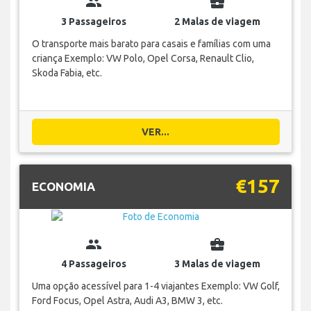
group
business_center
3 Passageiros
2 Malas de viagem
O transporte mais barato para casais e famílias com uma
criança Exemplo: VW Polo, Opel Corsa, Renault Clio,
Skoda Fabia, etc.
VER...
€157
ECONOMIA
group
business_center
4 Passageiros
3 Malas de viagem
Uma opção acessível para 1-4 viajantes Exemplo: VW Golf,
Ford Focus, Opel Astra, Audi A3, BMW 3, etc.