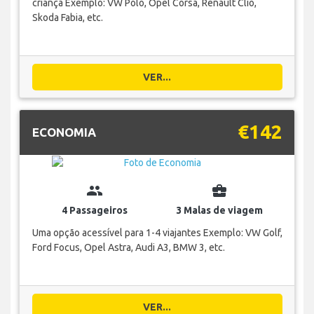
criança Exemplo: VW Polo, Opel Corsa, Renault Clio,
Skoda Fabia, etc.
VER...
€142
ECONOMIA
group
business_center
4 Passageiros
3 Malas de viagem
Uma opção acessível para 1-4 viajantes Exemplo: VW Golf,
Ford Focus, Opel Astra, Audi A3, BMW 3, etc.
VER...