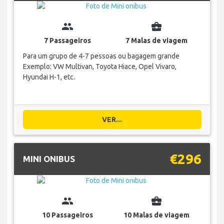
group
business_center
7 Passageiros
7 Malas de viagem
Para um grupo de 4-7 pessoas ou bagagem grande
Exemplo: VW Multivan, Toyota Hiace, Opel Vivaro,
Hyundai H-1, etc.
VER...
€296
MINI ONIBUS
group
business_center
10 Passageiros
10 Malas de viagem