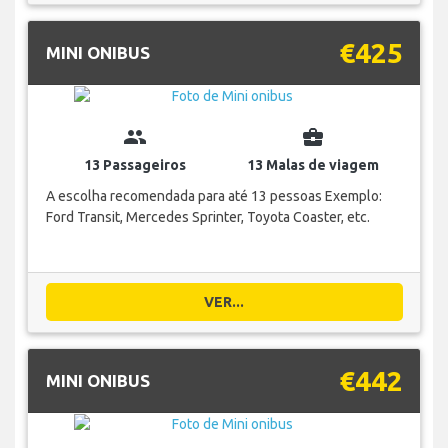
€425
MINI ONIBUS
group
business_center
13 Passageiros
13 Malas de viagem
A escolha recomendada para até 13 pessoas Exemplo:
Ford Transit, Mercedes Sprinter, Toyota Coaster, etc.
VER...
€442
MINI ONIBUS