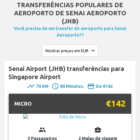
TRANSFERÊNCIAS POPULARES DE
AEROPORTO DE SENAI AEROPORTO
(JHB)
Você precisa de um transfer do aeroporto para Senai
Aeroporto??
Senai Airport (JHB) transferências para
Singapore Airport
timeline
schedule
payment
70 KM
80 Minutos.
De €142
€142
MICRO
group
business_center
3 Passageiros
2 Malas de viagem