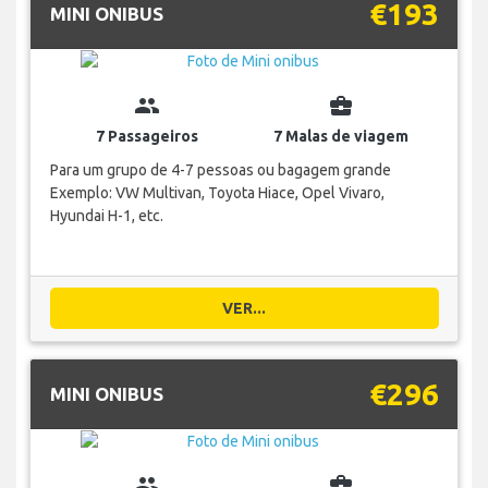
€193
MINI ONIBUS
group
business_center
7 Passageiros
7 Malas de viagem
Para um grupo de 4-7 pessoas ou bagagem grande
Exemplo: VW Multivan, Toyota Hiace, Opel Vivaro,
Hyundai H-1, etc.
VER...
€296
MINI ONIBUS
group
business_center