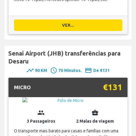
VER...
Senai Airport (JHB) transferências para
Desaru
timeline
schedule
payment
90 KM
70 Minutos.
De €131
€131
MICRO
group
business_center
3 Passageiros
2 Malas de viagem
O transporte mais barato para casais e famílias com uma