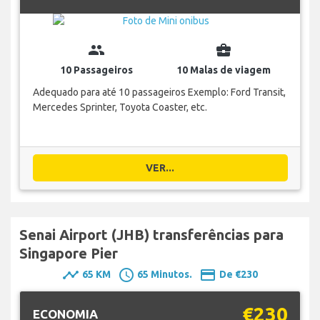
group
business_center
10 Passageiros
10 Malas de viagem
Adequado para até 10 passageiros Exemplo: Ford Transit,
Mercedes Sprinter, Toyota Coaster, etc.
VER...
Senai Airport (JHB) transferências para
Singapore Pier
timeline
schedule
payment
65 KM
65 Minutos.
De €230
€230
ECONOMIA