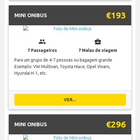
€193
MINI ONIBUS
group
business_center
7 Passageiros
7 Malas de viagem
Para um grupo de 4-7 pessoas ou bagagem grande
Exemplo: VW Multivan, Toyota Hiace, Opel Vivaro,
Hyundai H-1, etc.
VER...
€296
MINI ONIBUS