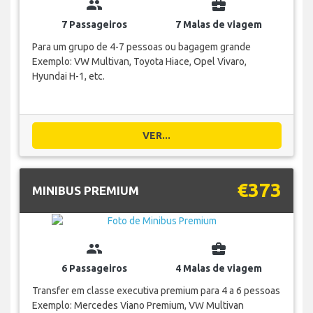
group
business_center
7 Passageiros
7 Malas de viagem
Para um grupo de 4-7 pessoas ou bagagem grande
Exemplo: VW Multivan, Toyota Hiace, Opel Vivaro,
Hyundai H-1, etc.
VER...
€373
MINIBUS PREMIUM
group
business_center
6 Passageiros
4 Malas de viagem
Transfer em classe executiva premium para 4 a 6 pessoas
Exemplo: Mercedes Viano Premium, VW Multivan