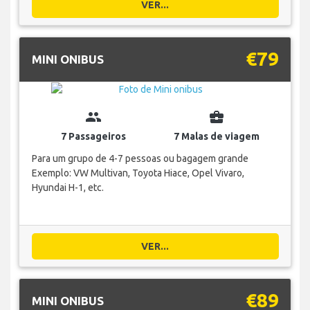
VER...
€79
MINI ONIBUS
group
business_center
7 Passageiros
7 Malas de viagem
Para um grupo de 4-7 pessoas ou bagagem grande
Exemplo: VW Multivan, Toyota Hiace, Opel Vivaro,
Hyundai H-1, etc.
VER...
€89
MINI ONIBUS