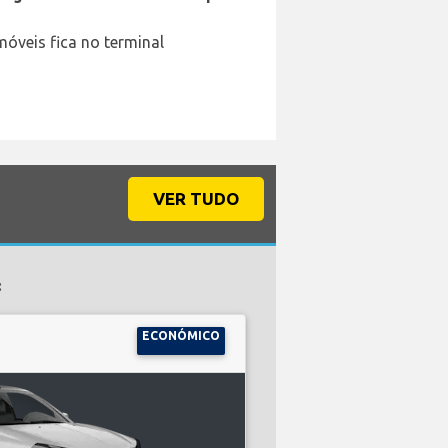
óveis fica no terminal
VER TUDO
:
ECONÓMICO