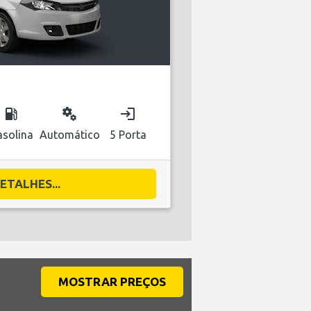
local_gas_station
miscellaneous_services
login
solina
Automático
5 Porta
ETALHES...
MOSTRAR PREÇOS