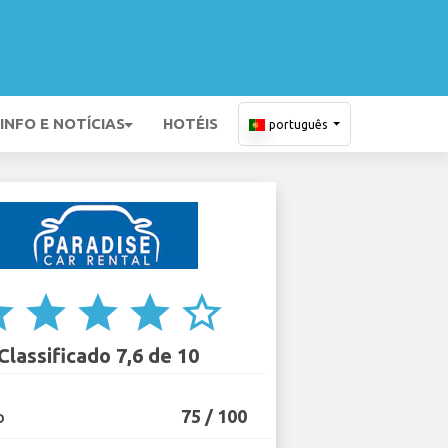
INFO E NOTÍCIAS
HOTÉIS
português
ar
star
star
star
star_border
Classificado 7,6 de 10
75 / 100
O