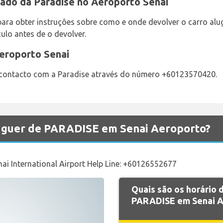
gado da Paradise no Aeroporto Senai
para obter instruções sobre como e onde devolver o carro al
ulo antes de o devolver.
Aeroporto Senai
 contacto com a Paradise através do número +60123570420.
luguer de PARADISE em Senai Aeroporto?
enai International Airport Help Line: +60126552677
Quais são os horário
PARADISE em Senai A