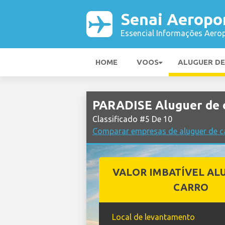
Senai Aeropo
Essencial Informações Aerop
HOME
VOOS
ALUGUER D
PARADISE Aluguer de 
Classificado #5 De 10
Comparar empresas de aluguer de c
VALOR IMBATÍVEL AL
CARRO
Local de levantamento