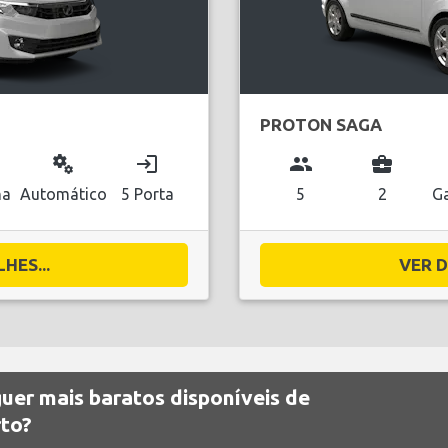
PROTON SAGA
miscellaneous_services
login
group
business_center
na
Automático
5 Porta
5
2
Ga
HES...
VER D
guer mais baratos disponíveis de
rto?