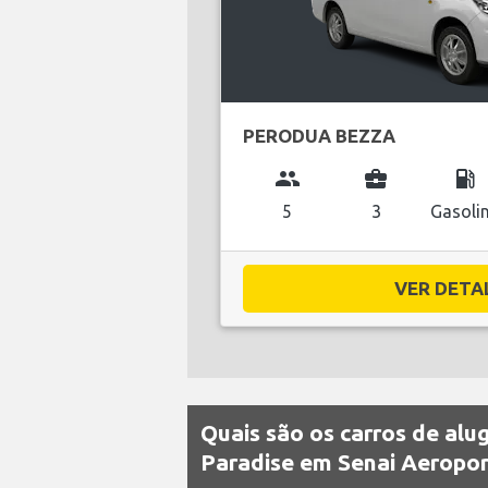
PERODUA BEZZA
group
business_center
local_gas_station
5
3
Gasoli
VER DETAL
Quais são os carros de alu
Paradise em Senai Aeropo