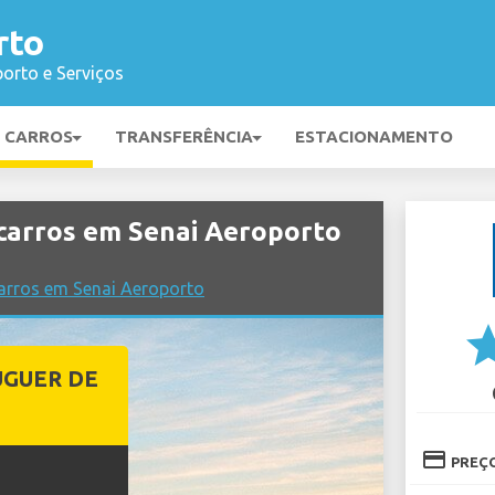
rto
orto e Serviços
E CARROS
TRANSFERÊNCIA
ESTACIONAMENTO
carros em Senai Aeroporto
arros em Senai Aeroporto
st
UGUER DE
credit_card
PREÇ